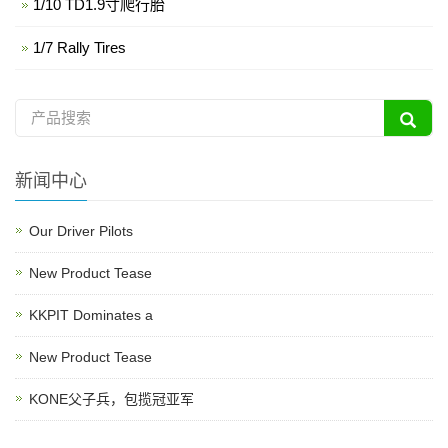
1/10 TD1.9寸爬行胎
1/7 Rally Tires
新闻中心
Our Driver Pilots
New Product Tease
KKPIT Dominates a
New Product Tease
KONE父子兵，包揽冠亚军